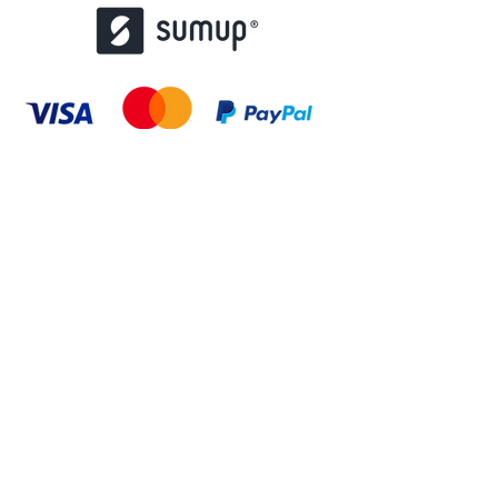
contact@misstattoo.fr
01 48 85 37 47
167 Bd de Créteil, 94100 Saint-Maur-des-
Fossés
© 2022 par atoutstampons