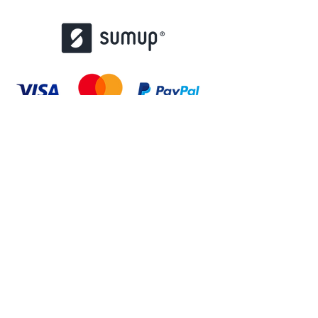
contact@misstattoo.fr
01 48 85 37 47
167 Bd de Créteil, 94100 Saint-Maur-des-
Fossés
© 2022 par atoutstampons