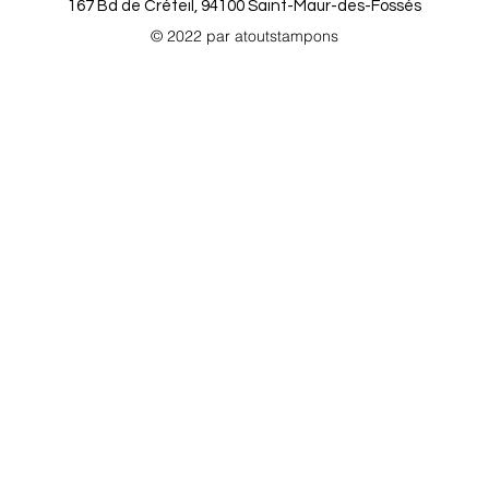
167 Bd de Créteil, 94100 Saint-Maur-des-Fossés
© 2022 par atoutstampons