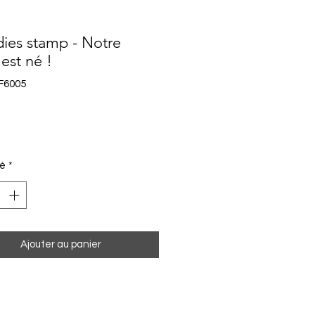
es stamp - Notre
est né !
F6005
Prix
té
*
Ajouter au panier