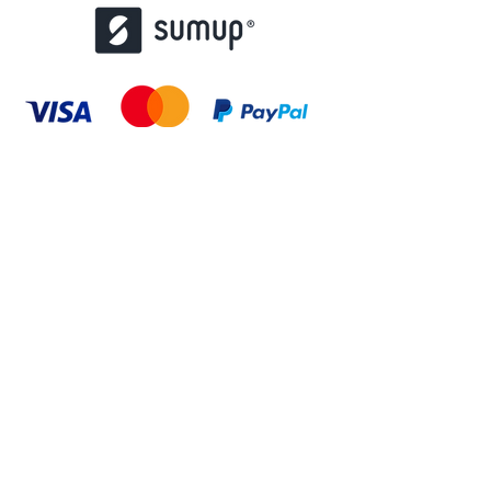
contact@misstattoo.fr
01 48 85 37 47
167 Bd de Créteil, 94100 Saint-Maur-des-
Fossés
© 2022 par atoutstampons