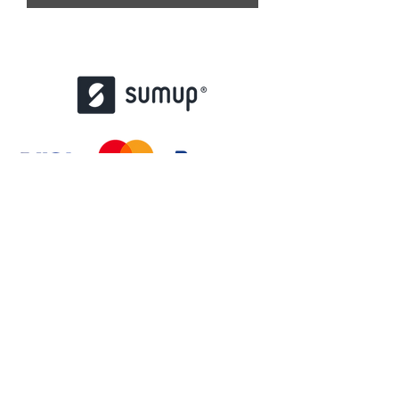
contact@misstattoo.fr
01 48 85 37 47
167 Bd de Créteil, 94100 Saint-Maur-des-
Fossés
© 2022 par atoutstampons