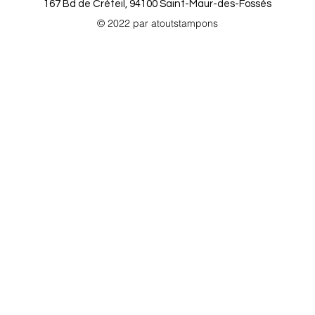
167 Bd de Créteil, 94100 Saint-Maur-des-Fossés
© 2022 par atoutstampons