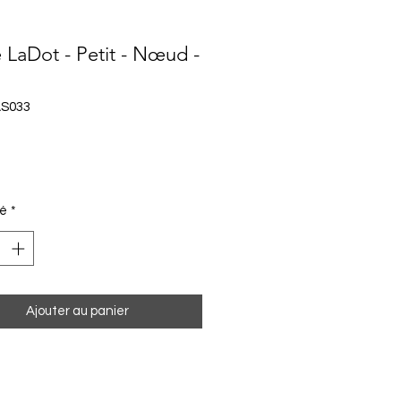
e LaDot - Petit - Nœud -
AS033
Prix
té
*
Ajouter au panier