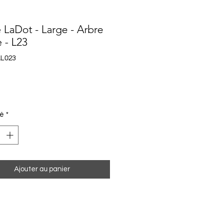
e LaDot - Large - Arbre
e - L23
AL023
Prix
té
*
Ajouter au panier