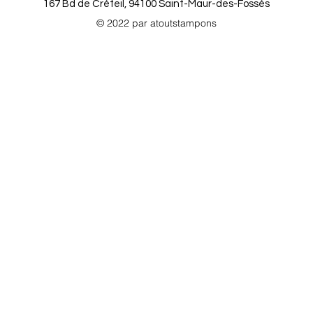
167 Bd de Créteil, 94100 Saint-Maur-des-Fossés
© 2022 par atoutstampons