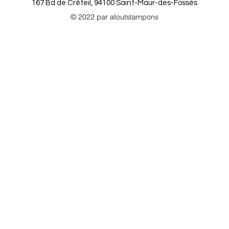
167 Bd de Créteil, 94100 Saint-Maur-des-Fossés
© 2022 par atoutstampons