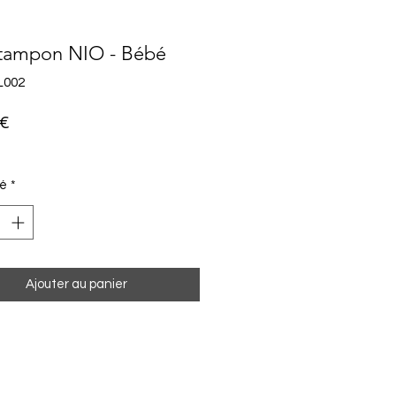
 tampon NIO - Bébé
IL002
Prix
 €
té
*
Ajouter au panier