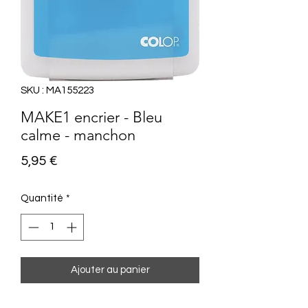
SKU : MA155223
MAKE1 encrier - Bleu
calme - manchon
Prix
5,95 €
Quantité
*
Ajouter au panier