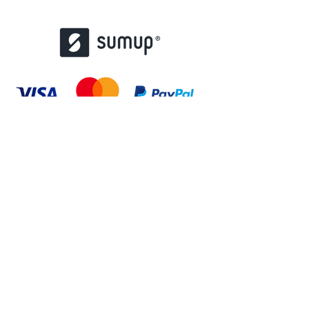
contact@misstattoo.fr
01 48 85 37 47
167 Bd de Créteil, 94100 Saint-Maur-des-
Fossés
© 2022 par atoutstampons