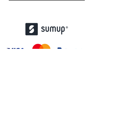
contact@misstattoo.fr
01 48 85 37 47
167 Bd de Créteil, 94100 Saint-Maur-des-
Fossés
© 2022 par atoutstampons