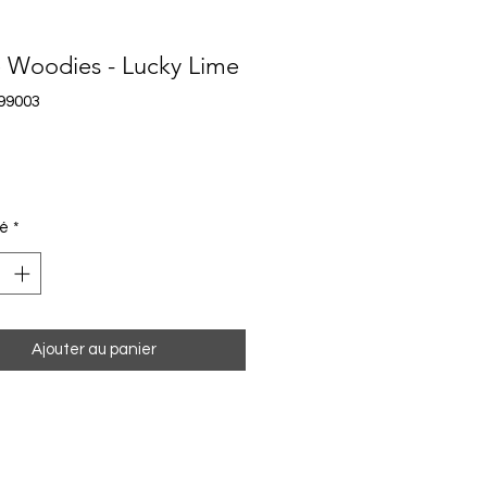
 Woodies - Lucky Lime
99003
Prix
té
*
Ajouter au panier